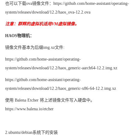
也可以下载
ova镜像文件：https://github.com/home-assistant/operating-
system/releases/download/12.2/haos_ova-12.2.ova
注意：群辉的虚拟机适用
VM虚拟镜像。
HAOS物理机：
镜像文件基本为后缀
img.xz文件:
https://github.com/home-assistant/operating-
system/releases/download/12.2/haos_generic-aarch64-12.2.img.xz
https://github.com/home-assistant/operating-
system/releases/download/12.2/haos_generic-x86-64-12.2.img.xz
使用
Balena Etcher 将上述镜像文件写入硬盘中。
https://www.balena.io/etcher
2.ubuntu/debian系统下的安装