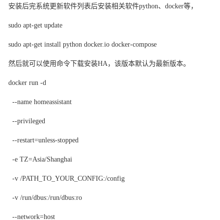
安装后完系统更新软件列表后安装相关软件
python、docker等，
sudo apt-get update
sudo apt-get install python docker.io docker-compose
然后就可以使用命令下载安装
HA，该版本默认为最新版本。
docker run -d
--name homeassistant
--privileged
--restart=unless-stopped
-e TZ=Asia/Shanghai
-v /PATH_TO_YOUR_CONFIG:/config
-v /run/dbus:/run/dbus:ro
--network=host