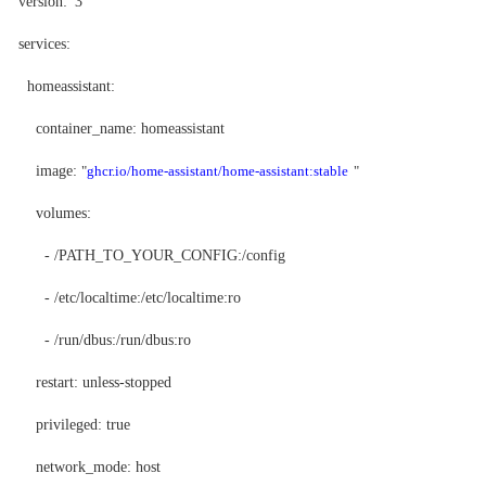
version: '3'
services:
homeassistant:
container_name: homeassistant
image:
"
ghcr.io/home-assistant/home-assistant:stable
"
volumes:
- /PATH_TO_YOUR_CONFIG:/config
- /etc/localtime:/etc/localtime:ro
- /run/dbus:/run/dbus:ro
restart: unless-stopped
privileged: true
network_mode: host