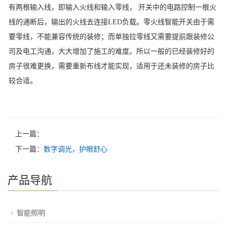
有两根输入线，即输入火线和输入零线， 开关中的电路控制一根火
线的通断后，输出
的
火线去连接
LED
负载
。
零火线智能开关由于需
要零线，不
能兼容
传统的装修
；而
单独拉
零线又需要提前跟装修公
司及电工沟通，大大增加了施工的难度
。所以一般的已经装修好的
房子很难更换，需要重新布线才能实现
，
适用于
还未
装修的房子比
较合适。
上一篇：
下一篇：
数字调光，护眼舒心
产品导航
智能照明