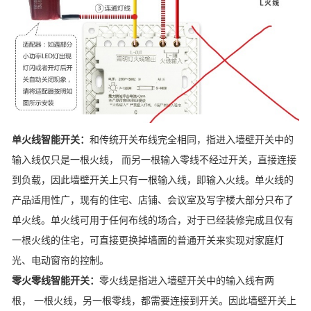
单火线
智能
开关：
和传统开关布线完全相同，指进入墙壁开关中的
输入线仅只是一根火线， 而另一根输入零线不经过开关，直接连接
到负载，因此墙壁开关上只有一根输入线，即输入火线
。
单火线的
产品适用性广，现有的住宅
、店铺、会议室
及写字楼大部分只布了
单火线
。单火线
可用于任何布线的场合，对于已经装修完成且仅有
一根火线的住宅，可直接更换掉墙面的普通开关来实现对家庭灯
光、电动窗帘的控制。
零
火零线智能开关：
零火线是指进入墙壁开关中的输入线有两
根， 一根火线，另一根零线，
都需要
连接到开关
。
因此墙壁开关上