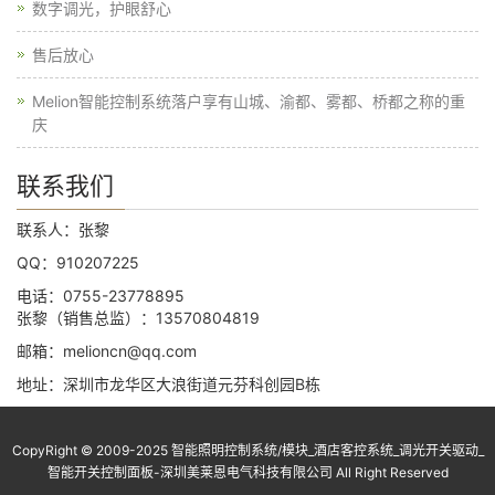
数字调光，护眼舒心
售后放心
Melion智能控制系统落户享有山城、渝都、雾都、桥都之称的重
庆
联系我们
联系人：张黎
QQ：910207225
电话：0755-23778895
张黎（销售总监）：13570804819
邮箱：melioncn@qq.com
地址：深圳市龙华区大浪街道元芬科创园B栋
CopyRight © 2009-2025 智能照明控制系统/模块_酒店客控系统_调光开关驱动_
智能开关控制面板-深圳美莱恩电气科技有限公司 All Right Reserved