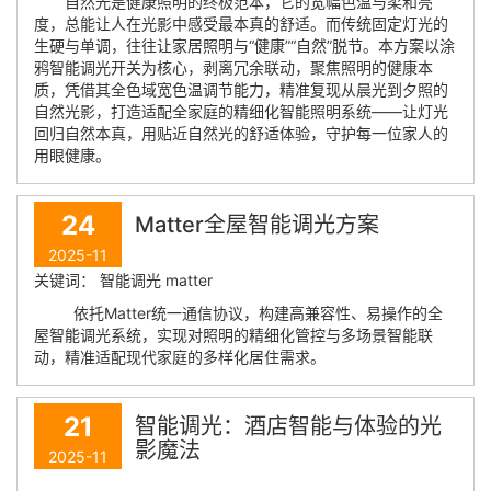
自然光是健康照明的终极范本，它的宽幅色温与柔和亮
度，总能让人在光影中感受最本真的舒适。而传统固定灯光的
生硬与单调，往往让家居照明与“健康”“自然”脱节。本方案以涂
鸦智能调光开关为核心，剥离冗余联动，聚焦照明的健康本
质，凭借其全色域宽色温调节能力，精准复现从晨光到夕照的
自然光影，打造适配全家庭的精细化智能照明系统——让灯光
回归自然本真，用贴近自然光的舒适体验，守护每一位家人的
用眼健康。
24
Matter全屋智能调光方案
2025-11
关键词： 智能调光 matter
​ ​依托Matter统一通信协议，构建高兼容性、易操作的全
屋智能调光系统，实现对照明的精细化管控与多场景智能联
动，精准适配现代家庭的多样化居住需求。
21
智能调光：酒店智能与体验的光
影魔法
2025-11