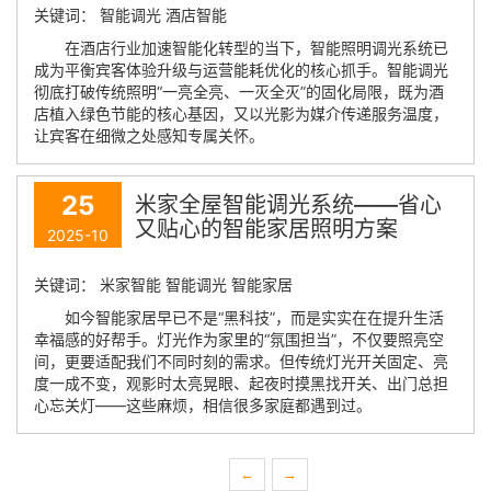
关键词： 智能调光 酒店智能
在酒店行业加速智能化转型的当下，智能照明调光系统已
成为平衡宾客体验升级与运营能耗优化的核心抓手。智能调光
彻底打破传统照明“一亮全亮、一灭全灭”的固化局限，既为酒
店植入绿色节能的核心基因，又以光影为媒介传递服务温度，
让宾客在细微之处感知专属关怀。
25
米家全屋智能调光系统——省心
又贴心的智能家居照明方案
2025-10
关键词： 米家智能 智能调光 智能家居
如今智能家居早已不是“黑科技”，而是实实在在提升生活
幸福感的好帮手。灯光作为家里的“氛围担当”，不仅要照亮空
间，更要适配我们不同时刻的需求。但传统灯光开关固定、亮
度一成不变，观影时太亮晃眼、起夜时摸黑找开关、出门总担
心忘关灯——这些麻烦，相信很多家庭都遇到过。
←
→